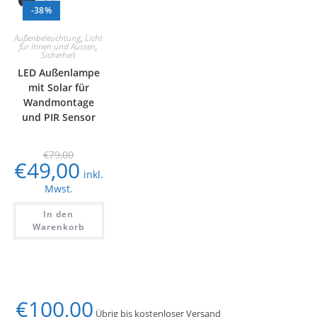
-38%
Außenbeleuchtung
,
Licht
für Innen und Aussen
,
Sicherheit
LED Außenlampe
mit Solar für
Wandmontage
und PIR Sensor
€
79,00
€
49,00
inkl.
Mwst.
In den
Warenkorb
€
100,00
Übrig bis kostenloser Versand